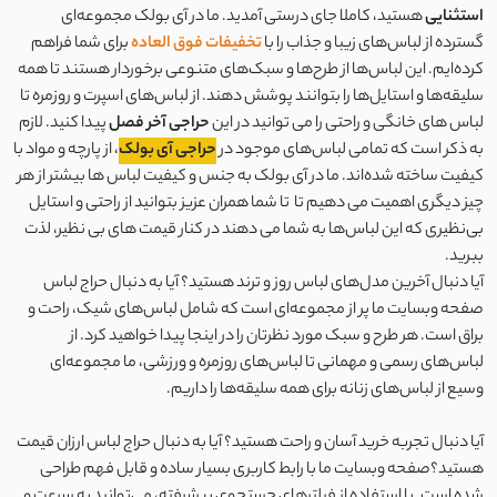
استثنایی
هستید، کاملا جای درستی آمدید. ما در آی بولک مجموعه‌ای
گسترده از لباس‌های زیبا و جذاب را با
تخفیفات فوق العاده
برای شما فراهم
کرده‌ایم. این لباس‌ها از طرح‌ها و سبک‌های متنوعی برخوردار هستند تا همه
سلیقه‌ها و استایل‌ها را بتوانند پوشش دهند. از لباس‌های اسپرت و روزمره تا
لباس های خانگی و راحتی را می توانید در این
حراجی آخر فصل
پیدا کنید. لازم
به ذکر است که تمامی لباس‌های موجود در
حراجی آی بولک
، از پارچه و مواد با
کیفیت ساخته شده‌اند. ما در آی بولک به جنس و کیفیت لباس ها بیشتر از هر
چیز دیگری اهمیت می دهیم تا تا شما همران عزیز بتوانید از راحتی و استایل
بی‌نظیری که این لباس‌ها به شما می دهند در کنار قیمت های بی نظیر، لذت
ببرید.
آیا دنبال آخرین مدل‌های لباس روز و ترند هستید؟ آیا به دنبال حراج لباس
صفحه وبسایت ما پر از مجموعه‌ای است که شامل لباس‌های شیک، راحت و
براق است. هر طرح و سبک مورد نظرتان را در اینجا پیدا خواهید کرد. از
لباس‌های رسمی و مهمانی تا لباس‌های روزمره و ورزشی، ما مجموعه‌ای
وسیع از لباس‌های زنانه برای همه سلیقه‌ها را داریم.
آیا دنبال تجربه خرید آسان و راحت هستید؟ آیا به دنبال حراج لباس ارزان قیمت
هستید؟صفحه وبسایت ما با رابط کاربری بسیار ساده و قابل فهم طراحی
شده است. با استفاده از فیلترهای جستجوی پیشرفته، می‌توانید به سرعت و