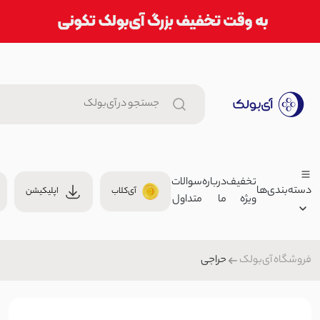
تخفیف
درباره
سوالات
دسته‌بندی‌ها
آی‌کلاب
اپلیکیشن
ویژه
ما
متداول
شورت زنانه پک 3 تایی | آی بولک
00
لباس زیر
حراجی
فروشگاه آی‌بولک
زنانه
وست جین زنانه یقه لینن | آی بو
مردانه
,000
وست
بچگانه