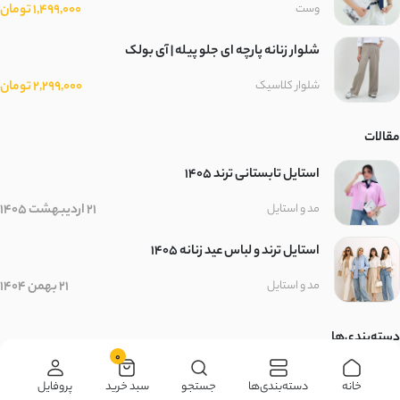
1,499,000 تومان
وست
شلوار زنانه پارچه ای جلو پیله | آی بولک
2,299,000 تومان
شلوار کلاسیک
مقالات
استایل تابستانی ترند ۱۴۰۵
21 اردیبهشت 1405
مد و استایل
استایل ترند و لباس عید زنانه 1405
21 بهمن 1404
مد و استایل
دسته‌بندی‌ها
0
زنانه
مردانه
بچگانه
سایر محصولات
خانه
دسته‌بندی‌ها
جستجو
سبد خرید
پروفایل