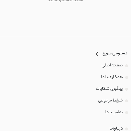
مجددا جستجو نمایید
ساتن آمریکایی
ساتن پلیسه
کرپ مازراتی
دسترسی سریع
کرپ آنجل
صفحه اصلی
کرپ ظریف
همکاری با ما
کرپ حریر
پیگیری شکایات
کرپ آنجلیکا
شرایط مرجوعی
تماس با‌ ما
کرپ الیزه
درباره‌ما