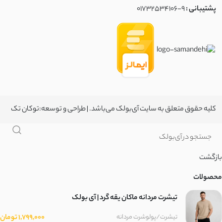
پشتیبانی :
01732534106-9
سورن
نچرال
لینن کنفی
ابروبادی
کلیه حقوق متعلق به سایت آی‌بولک می‌باشد. | طراحی و توسعه:
توکان تک
کرسپو
موسلین
بازگشت
ژاکارد
محصولات
الیاف طبیعی
تیشرت مردانه ماکان یقه گرد | آی بولک
پنبه دورس دو نخ
1,799,000 تومان
تیشرت/پولوشرت مردانه