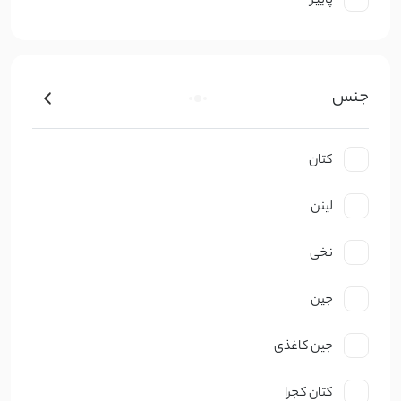
پاییز
جنس
کتان
لینن
نخی
جین
جین کاغذی
کتان کجرا