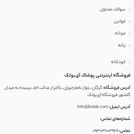
پوپلین
سوالات متداول
فوتر
قوانین
تترون
مردانه
زنانه
کراش
کریشه
کودکانه
فروشگاه اینترنتی پوشاک آی‌بولک
نخ و پنبه
آدرس فروشگاه:
گرگان، بلوار ناهارخوران، بالاتر از عدالت ۵۶، نرسیده به میدان
بیسکویتی
گلشهر، فروشگاه آی‌بولک
آدرس ایمیل:
info@ibolak.com
غواصی
شماره‌های تماس:
غواصی مات
تماس:
09303603969