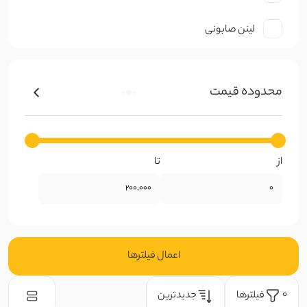
لینن صابونی
نخ صابونی
محدوده قیمت
کتان ظریف
کرپ
از
تا
ژورژت
حریر
گیپوری
اعمال فیلتر‌ها
دانتل
فیلتر‌ها
جدیدترین
0