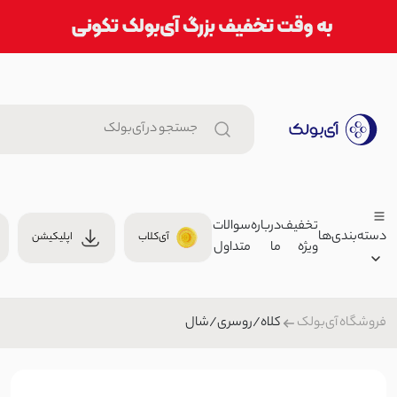
تخفیف
درباره
سوالات
دسته‌بندی‌ها
آی‌کلاب
اپلیکیشن
ویژه
ما
متداول
تیشرت مردانه ماکان یقه گرد | آی
,000
تیشرت/پولوشرت مردانه
کلاه/روسری/شال
فروشگاه آی‌بولک
زنانه
شومیز زنانه سیلک پایین دوبل | 
مردانه
2,199,000 تومان
بچگانه
بلوز/شومیز