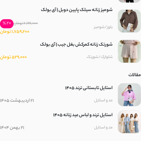
شومیز زنانه سیلک پایین دوبل | آی بولک
پنبه دورس سه نخ
20 ٪
2,199,000 تومان
بلوز/شومیز
پنبه دورس تو کرک
1,759,200 تومان
شورتک زنانه کمرکش بغل جیب | آی بولک
تریکو
529,000 تومان
شلوارک/شورتک
گلکسی
مقالات
پلیسه
استایل تابستانی ترند ۱۴۰۵
جین کشی
21 اردیبهشت 1405
مد و استایل
کتیبه
استایل ترند و لباس عید زنانه 1405
پولکی
21 بهمن 1404
مد و استایل