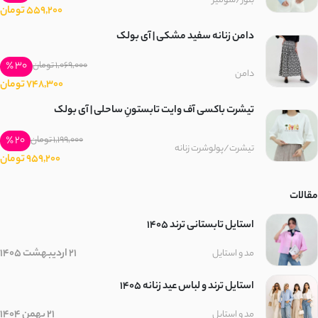
بلوز/شومیز
559,200 تومان
پنبه دورس سه نخ
دامن زنانه سفید مشکی | آی بولک
پنبه دورس تو کرک
30 ٪
1,069,000 تومان
دامن
748,300 تومان
تریکو
تیشرت باکسی آف وایت تابستونِ ساحلی | آی بولک
گلکسی
20 ٪
1,199,000 تومان
تیشرت/پولوشرت زنانه
959,200 تومان
پلیسه
مقالات
جین کشی
استایل تابستانی ترند ۱۴۰۵
کتیبه
21 اردیبهشت 1405
مد و استایل
استایل ترند و لباس عید زنانه 1405
پولکی
21 بهمن 1404
مد و استایل