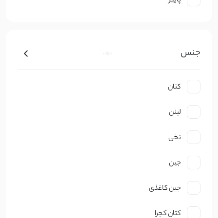
پاییز
سایر محصولات
جنس
کتان
لینن
نخی
جین
جین کاغذی
کتان کجرا