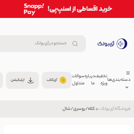
تخفیف
درباره
سوالات
دسته‌بندی‌ها
آی‌کلاب
اپلیکیشن
ویژه
ما
متداول
شومیز زنانه راه راه | آی بولک
699,000 توما
بلوز/شومیز
کلاه/روسری/شال
فروشگاه آی‌بولک
زنانه
200
مردانه
دامن زنانه سفید مشکی | آی بو
بچگانه