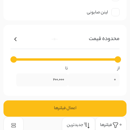
لینن صابونی
نخ صابونی
محدوده قیمت
کتان ظریف
کرپ
از
تا
ژورژت
حریر
گیپوری
اعمال فیلتر‌ها
دانتل
فیلتر‌ها
جدیدترین
0