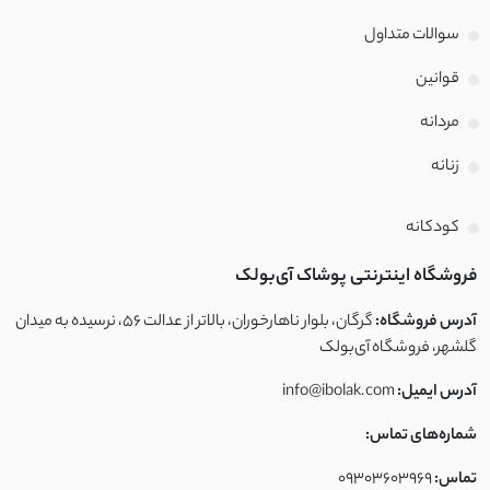
پوپلین
سوالات متداول
فوتر
قوانین
تترون
مردانه
زنانه
کراش
کریشه
کودکانه
فروشگاه اینترنتی پوشاک آی‌بولک
نخ و پنبه
آدرس فروشگاه:
گرگان، بلوار ناهارخوران، بالاتر از عدالت ۵۶، نرسیده به میدان
بیسکویتی
گلشهر، فروشگاه آی‌بولک
آدرس ایمیل:
info@ibolak.com
غواصی
شماره‌های تماس:
غواصی مات
تماس:
09303603969