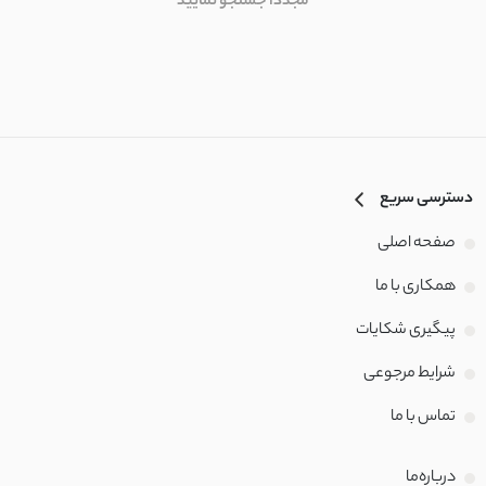
مجددا جستجو نمایید
ساتن آمریکایی
ساتن پلیسه
کرپ مازراتی
دسترسی سریع
کرپ آنجل
صفحه اصلی
کرپ ظریف
همکاری با ما
کرپ حریر
پیگیری شکایات
کرپ آنجلیکا
شرایط مرجوعی
تماس با‌ ما
کرپ الیزه
درباره‌ما