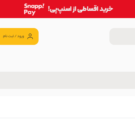
ورود / ثبت نام
آی بولک
10 ٪
ان
539,1 تومان
 بولک
598, تومان