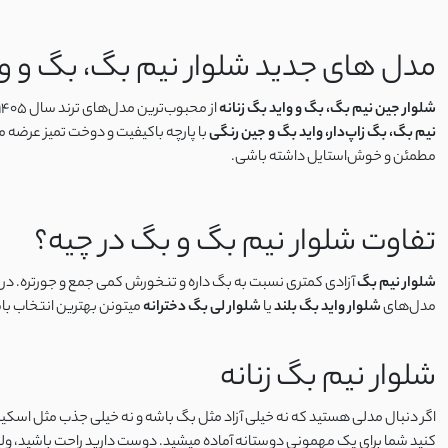
نخ و پنبه
مدل های جدید شلوار نیم بگ، بگ و وای
بیسکویتی
شلوار جین نیم بگ، بگ و واید بگ زنانه
از محبوب‌ترین مدل‌های ترند سال ۱۴۰۵ هستن. این شلوارها با طراحی آزاد، فاق بلند و برش گشاد، ترکیبی از راحتی و استایل مد روز رو بهت میدن. در
نیم بگ
، بگ زاپ‌دار، واید بگ و جین رنگی
با پارچه باکیفیت و دوخت تمیز عرضه 
غواصی
مطمئن و خوش‌استایل داشته باشی.
غواصی مات
تفاوت شلوار نیم بگ و بگ در چیه؟
سورن
شلوار نیم بگ
آزادی کمتری نسبت به بگ داره و تنخورش کمی جمع‌ و جورتره. د
مدل‌های
شلوار واید بگ بلند
یا
شلوار لی بگ دخترانه
میتونن بهترین انتخاب با
نچرال
لینن کنفی
شلوار نیم‌ بگ زنانه
ابروبادی
اگر دنبال مدلی هستید که نه خیلی آزاد مثل بگ باشه و نه خیلی جذب مثل اسکین
کنید شما برای یک مهمونی دوستانه آماده میشید. دوست دارید راحت باشید، ولی 