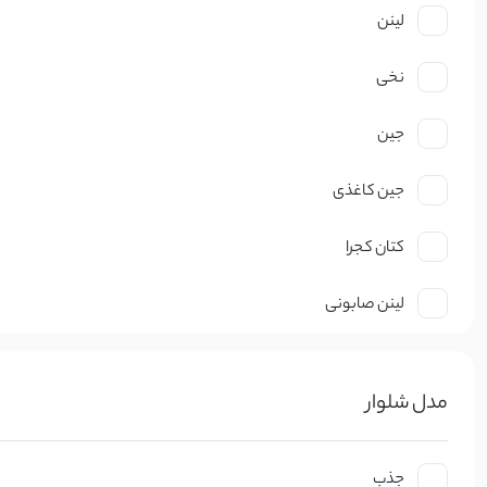
لینن
نخی
جین
جین کاغذی
کتان کجرا
لینن صابونی
نخ صابونی
مدل شلوار
کتان ظریف
کرپ
جذب