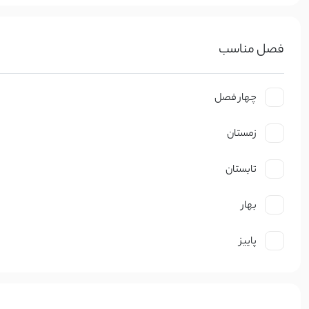
سایر محصولات
دامن زنانه حریر طرحدار | آی بولک
حراجی
1,099,000 تومان
فصل مناسب
دامن
200
چهار فصل
استایل تابستانی ترند ۱۴۰۵
زمستان
21 اردیبهشت 1405
مد و استایل
تابستان
استایل ترند و لباس عید زنانه 1405
21 بهم
مد و استایل
بهار
پاییز
زنانه
مردانه
بچگانه
سایر محصولات