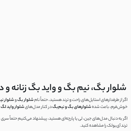
کرپ ظریف
شورتک
کرپ حریر
کرپ آنجلیکا
کرپ الیزه
پوپلین
فوتر
شلوار بگ، نیم بگ و واید بگ زنانه و د
تترون
اگر از طرفدارهای استایل‌های راحت و ترند هستید، حتماً نام
شلوار بگ
و
شلوار نیم
خوش‌فرم، باعث شده
شلوارهای بگ و نیم‌بگ
در کنار مدل‌های
شلوار واید لگ بل
کراش
اگر به دنبال مدل‌های جین، لی یا پارچه‌ای هستید، پیشنهاد می‌کنیم حتماً سری
ترند آی‌بولک را مشاهده کنید.
کریشه