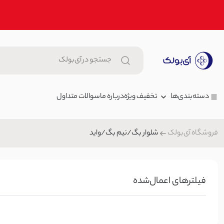
تخفیف ویژه
درباره ما
سوالات متداول
دسته‌بندی‌ها
شلوار بگ/نیم بگ/واید
فروشگاه آی‌بولک
زنانه
تیشرت زنانه نخ و پنبه تک جیب | 
مردانه
599,000 توم
تیشرت/پولوشرت زنانه
بچگانه
00
فیلتر‌های اعمال‌شده
شلوار جین
شلوارک زنانه برمودا طرحدار | آی
کیف
000
شلوارک/شورتک