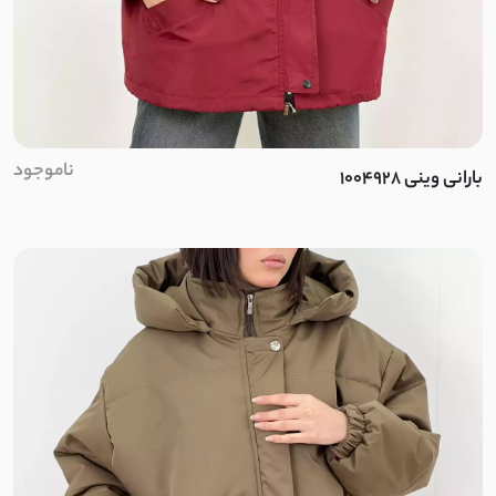
کنفی
پنبه لاکرا
چکنده کشی
ناموجود
بارانی وینی 1004928
ویسکوز
کرپ مکانیکی
شانتون مکانیکی
خامه دوزی
یاخما
پوپلین کش