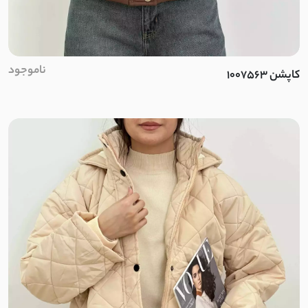
پری
کرپ جی تو
ناموجود
کاپشن 1007563
نخ
کرپ سان
کادنزا
پنبه نخ
ملانژ
استرج