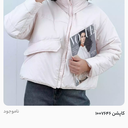
بابوس
اسلپ
نخ وال
کرپ نخ
جودون
کرپ
کرپ آنجلیکا
ناموجود
کرپ مازراتی
کاپشن 1007646
کرپ الیزه