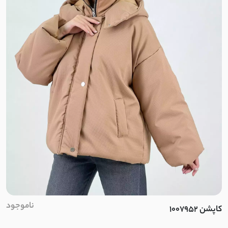
دورس فیتیله
کشمیر جناقی
دورس طرح بافت
گاواردین
قلاب بافی
نخ وول
لیزری
کتان استانبول
ناموجود
کاپشن 1007952