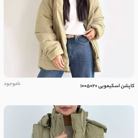
مخمل
مخمل کبریتی
سانتانا
سوپر سانتانا
کتان زارا
ناموجود
کاپشن اسکیمویی 1005020
سوییت
موهر کم پرز
ضدآب دارای آستر