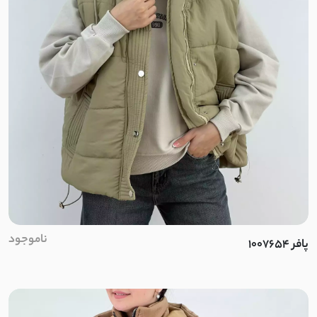
ضد آب
بافت کبریتی
سلانیک
مموری ضد آب
حصیری
حوله ای
کرپ کجراه
ناموجود
پافر 1007654
دونخ
کرپ بنگال