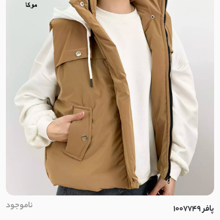
اسپان تو کرک
دلوا کتان
هایدی تی سی
سویید
توییت
پشمی نرم و لطیف
دورس سه نخ بدون کرک
دورس مراکشی
ناموجود
پافر 1007749