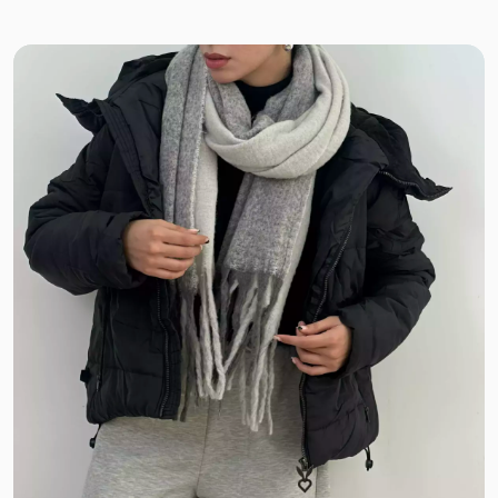
سیلیکونی
پنبه دو نخ
تلقی
طلقی
دو نخ
میکرو
هرمس
مازراتی کجراه
کرپ بزیاق