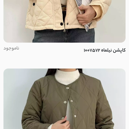
سیلک پری
اویشو
NR
ناموجود
اسپان
کاپشن نیلماه 1007572
پنبه کبریتی
فانریپ
پنبه ماکان
چرم مصنوعی
دیزنی