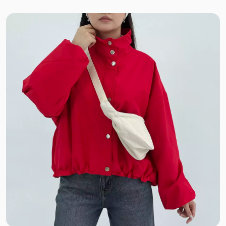
فلامنت
بوکله
مراکشی پاییزه
تدی
شنل
موهر
مخمل کبریتی
مخمل حوله ای
بارانی ضدآب