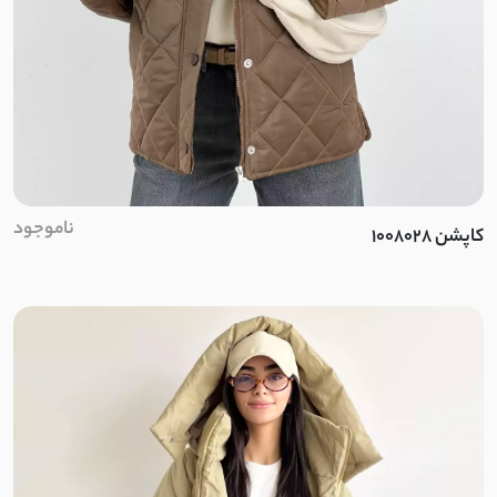
شمعی
برزنتی
لینن سنگشور
نخی کوک دوزی
ناموجود
کاپشن 1008028
ابریشم
کتان لینن
بافت ظریف
بافت
نخ و پنبه ضخیم