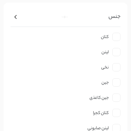
جنس
کتان
لینن
نخی
جین
جین کاغذی
کتان کجرا
لینن صابونی