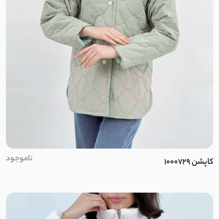
لمه
شانتون
نخ و پنبه اسلپ
کرپ ژورژت
مایو
اسپندکس
نایلون
ناموجود
کاپشن 1000729
پلی استر
الاستین