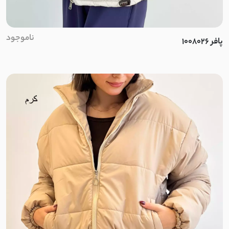
نخ کریشه
ناموجود
پافر 1008026
لینن اسلپ
لینن نخ
مودال
کرپ بوگاتی
الیاف
استونیک
نخ و پنبه گیاهی