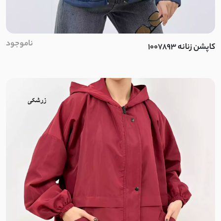
خز
ناموجود
دورس بیسکویتی
کاپشن زنانه 1007893
داکرون
جیر
پنبه
کتان نخ
لینن نچرال
کتان کاغذی