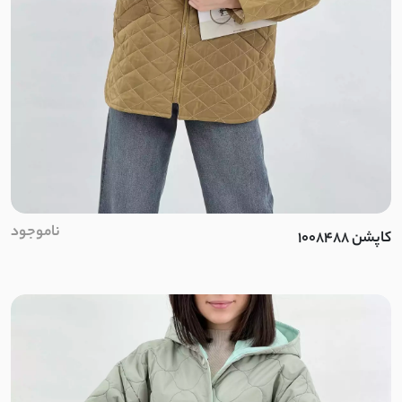
پنبه دورس تو کرک
تریکو
گلکسی
پلیسه
جین کشی
ناموجود
کاپشن 1008488
کتیبه
پولکی
لاکرا