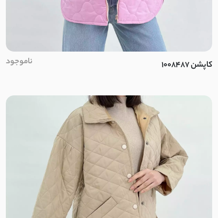
فوتر
تترون
کراش
ناموجود
کاپشن 1008487
کریشه
نخ و پنبه
بیسکویتی
غواصی
غواصی مات
سورن