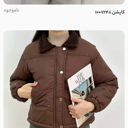
کرپ جولیا
ناموجود
کاپشن 1007248
تنسل
کتان سیلک
لایوسل شیشه ای
سیلک لایوسل
پری شیشه ای
سیلک
ینزی
صوفیا