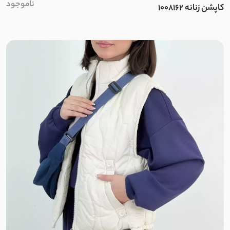
ناموجود
کاپشن زنانه 1008162
کرپ نخ
توری دو لایه
خامه دوزی کوبایی
آیوا
کتان ظریف تابستانی
کرپ تابستانی پفکی
ساتن کرپ مات
نخ کجراه
نخ پنبه کبریتی