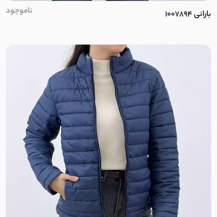
فوتر موهر
ناموجود
بارانی 1007894
دورس اسپان
دورس توکرک اسپان
فریال
دورس کرکره ای
دو نخ توکرک
فانریپ کبریتی
نخ پائیزه
پلار