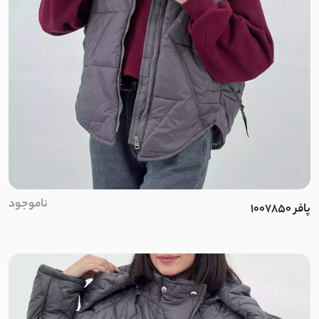
السا
ورنی
میکرو تنسل
الیزه
کتان صابونی
ناموجود
پافر 1007850
پوپلین نخ
لینن ترک
لینن مشبک