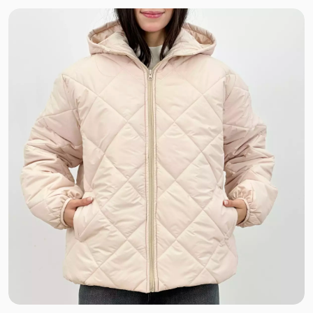
سوپر سافت
نخ بامبو
پارچه کوبایی
نخ و پنبه برجسته
میکروفایبر
کشی آستردار
پنبه دورس ظریف
گلکسی نخ