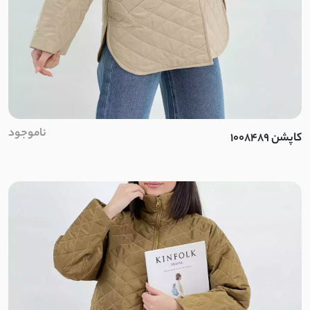
نچرال
لینن کنفی
ابروبادی
کرسپو
ناموجود
کاپشن 1008489
موسلین
ژاکارد
الیاف طبیعی
پنبه دورس دو نخ
پنبه دورس سه نخ