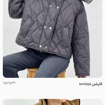
لینن ایتالیایی
پفکی
پرشیا
دورس تو کرک
کرکره ای
پنبه ضخیم
نخ و پنبه ضخیم
ناموجود
کاپشن 1007818
وول
لمروز