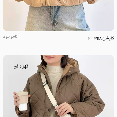
تترون نخ
نخ سنگشور
چکنده کشی
ناموجود
کاپشن 1004918
کرپ کش مراکشی
داکرون نخ
کشی پفکی
نخ تنسل
لینن حریر
مراکشی کشی