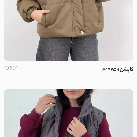
ژاکارد توری
تویل
بامبو
نخ وارداتی
ناموجود
کاپشن 1007759
ریون
لینن کجراه
پِری راه راه
ابریشم دبل فیس
بافت