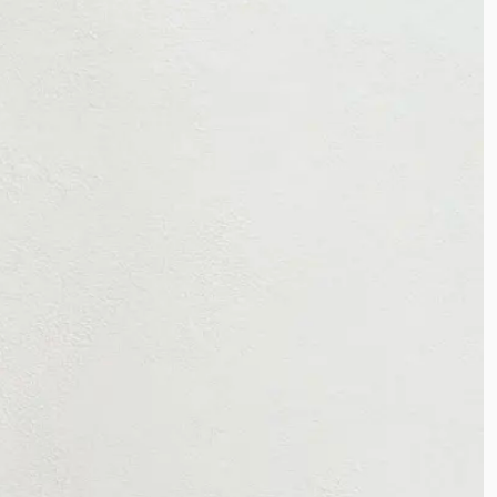
کرپ ظریف
کرپ حریر
کرپ آنجلیکا
کرپ الیزه
پوپلین
فوتر
تترون
کراش
کریشه