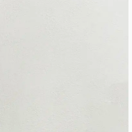
نخ و پنبه
بیسکویتی
غواصی
غواصی مات
سورن
نچرال
لینن کنفی
ابروبادی