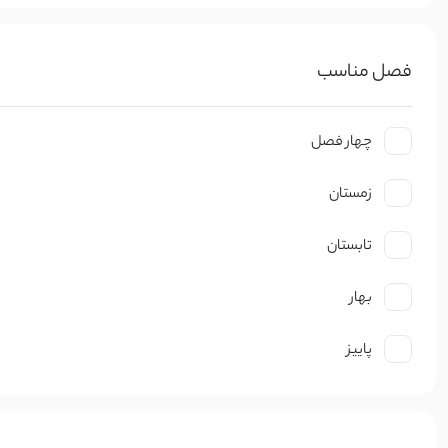
سایر محصولات
شلوار جین نیم بگ سرمه ای تیره 
حراجی
3,099,000 تومان
فصل مناسب
شلوار بگ/نیم بگ/واید
34,150
چهار فصل
استایل تابستانی ترند ۱۴۰۵
زمستان
21 اردیبهشت 1405
مد و استایل
تابستان
استایل ترند و لباس عید زنانه 1405
21 بهم
مد و استایل
بهار
پاییز
زنانه
مردانه
بچگانه
سایر محصولات