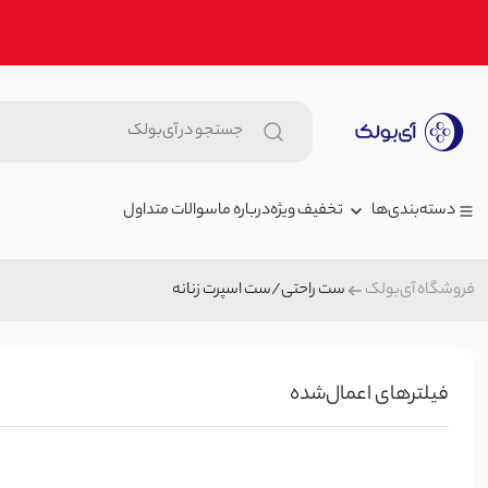
تخفیف ویژه
درباره ما
سوالات متداول
دسته‌بندی‌ها
ست راحتی/ست اسپرت زنانه
فروشگاه آی‌بولک
زنانه
شومیز زنانه شیشه ای رگه دوزی |
مردانه
,000
بلوز/شومیز
بچگانه
فیلتر‌های اعمال‌شده
کت کراپ زنانه لینن آستین دوبل |
شلوار جین
1,599,000 تومان
کیف
کت
300