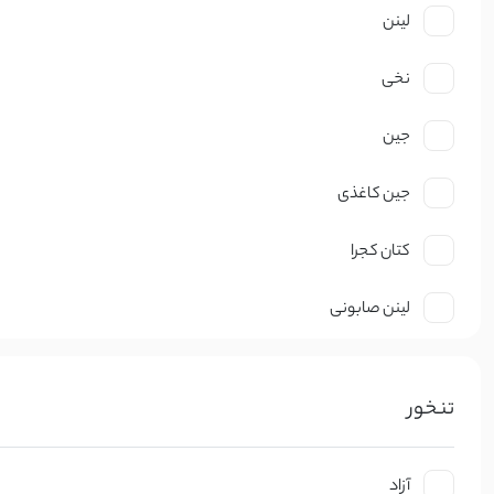
لینن
نخی
جین
جین کاغذی
کتان کجرا
لینن صابونی
نخ صابونی
تنخور
کتان ظریف
کرپ
آزاد