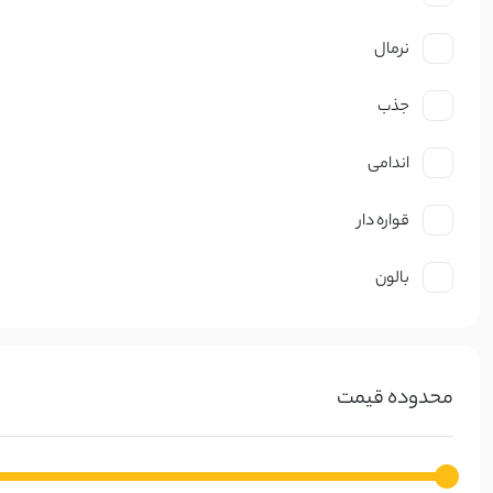
ژورژت
نرمال
حریر
جذب
گیپوری
اندامی
دانتل
قواره دار
چکنده
بالون
ساتن
چرم
محدوده قیمت
کبریتی