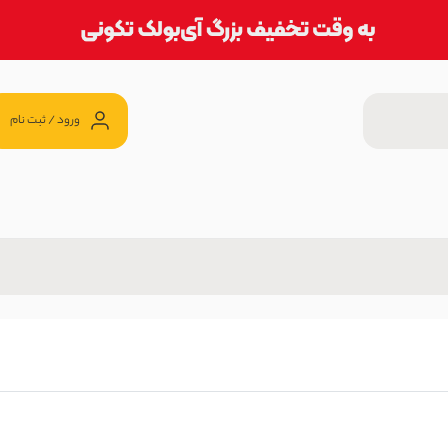
ورود / ثبت نام
 آی بولک
1,499 تومان
 آی بولک
30 ٪
1,119, تومان